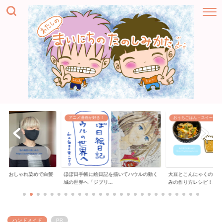
おうちごはん・スイーツ
ハンドメイド
記を描いてハウルの動く
大豆とこんにゃくの甘辛煮ヘルシーおつま
リーバイスジーンズの
..
みの作り方レシピ！...
「膝の穴をお直しす...
ハンドメイド
PR