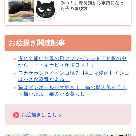
みつ！」野良猫から家猫になっ
た子の遊び方
お絵描き関連記事
遅れて届いた母の日のプレゼンント「お腹の中
から・・・キービィがポヨぉ！」
ワカケホンセイインコ現る【4コマ漫画】インコ
は小さな恐竜だよね！
猫はダンボールが大好き！「猫の擬人化イラス
ト描いたよ」猫のいる暮らし
お絵描きはこちら