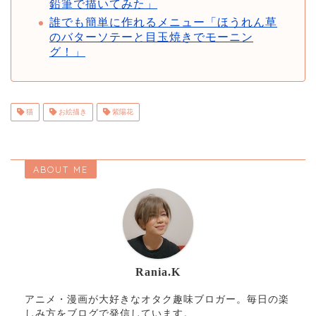
鉛筆で描いてみた」
誰でも簡単に作れるメニュー「ほうれん草
のバターソテーと目玉焼きでモーニン
グ！」
猫
お絵描き
紫陽花
ABOUT ME
Rania.K
アニメ・漫画が大好きなオタク趣味ブロガー。毎日の楽
しみ方をブログで発信しています。