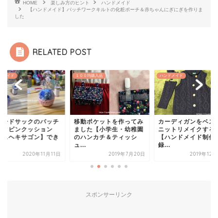
HOME
楽しみ方のヒント
ハンドメイド
【ハンドメイド】パッチワークキルトの化粧ポーチ＆赤ちゃんにぎにぎを作りま
した
RELATED POST
ドメイド
１００均購入品
ハンドメイド
ィードサックのパッチ
移動ポケットを作ってみ
カーディガンをベス
ークピンクッション
ました【小学生・幼稚園
ニットリメイクする
ミニヘキサゴン】でき
のハンカチ＆ティッシ
【ハンドメイド制作
.
ュ...
録...
2020年11月11日
2019年7月20日
2019年12
スポンサーリンク