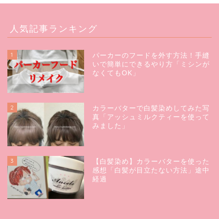
人気記事ランキング
1
パーカーのフードを外す方法！手縫
いで簡単にできるやり方「ミシンが
なくてもOK」
2
カラーバターで白髪染めしてみた写
真「アッシュミルクティーを使って
みました」
3
【白髪染め】カラーバターを使った
感想「白髪が目立たない方法」途中
経過