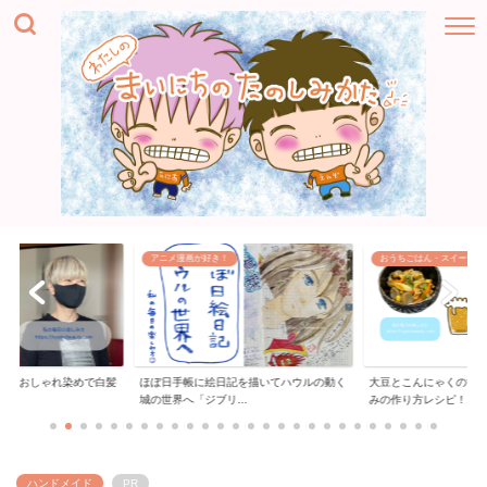
アニメ漫画が好き！
おうちごはん・スイーツ
ー「おしゃれ染めで白髪
ほぼ日手帳に絵日記を描いてハウルの動く
大豆とこんにゃくの甘
..
城の世界へ「ジブリ...
みの作り方レシピ！...
ハンドメイド
PR