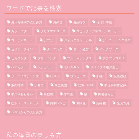
ワードで記事を検索
おうち時間の楽しみ方
お弁当
お絵描き
ほぼ日手帳
カラーバター
クリスマスローズ
コピック・アルコールマーカー
コーディネート
ジブリ
ジャンクジャーナル
ジーユー・ユニクロ
セリア・ダイソー
ダーニング
ドール遊び
パッチワーク
ビカクシダ
フリーランス
ブルームボックス
プチプラコスメ
ヘアカラー
ヘナカラー
モレスキン
リメイク洋服お直し
リーバイスジーンズ
レジン
ワンピース
刺繍
呪術廻戦
多肉植物
子育て
家庭菜園
就職・転職
手仕事制作記録
手作りおもちゃ
断捨離
水彩画
猫
田舎暮らし
筋トレ・ストレッチ
簡単レシピ
紫陽花
編み物
鬼滅の刃
５０代からの楽しみ方
私の毎日の楽しみ方