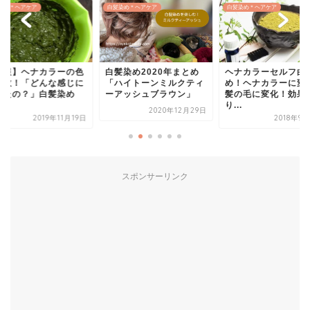
染め＊ヘアケア
白髪染め＊ヘアケア
白髪染め＊ヘアケア
悲報】ヘナカラーの色
白髪染め2020年まとめ
ヘナカラーセルフ白
失敗！「どんな感じに
「ハイトーンミルクティ
め！ヘナカラーに変
ったの？」白髪染め
ーアッシュブラウン」
髪の毛に変化！効果
.
り...
2020年12月29日
2019年11月19日
2018年9
スポンサーリンク