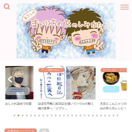
アニメ漫画が好き！
おうちごはん・スイーツ
ー「おしゃれ染めで白髪
ほぼ日手帳に絵日記を描いてハウルの動く
大豆とこんにゃくの甘
..
城の世界へ「ジブリ...
みの作り方レシピ！...
白髪染め＊ヘアケア
PR