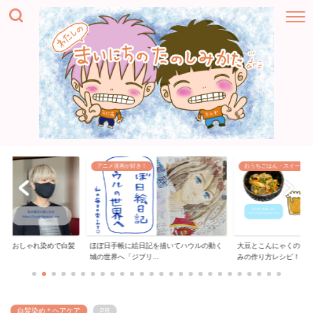
おうちごはん・スイーツ
ハンドメイド
記を描いてハウルの動く
大豆とこんにゃくの甘辛煮ヘルシーおつま
リーバイスジーンズの
..
みの作り方レシピ！...
「膝の穴をお直しす...
白髪染め＊ヘアケア
PR