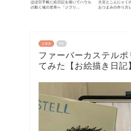
を描いてハウル
大豆とこんにゃくの甘辛煮ヘルシー
リーバイスジーン
リ...
おつまみの作り方レシピ！...
てみた「膝の穴をお直
文房具
PR
ファーバーカステルポ
てみた【お絵描き日記