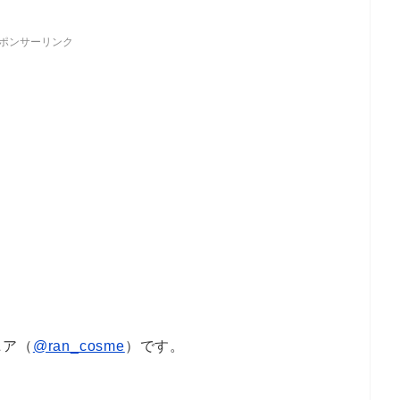
ポンサーリンク
ニア（
@ran_cosme
）です。
よ。