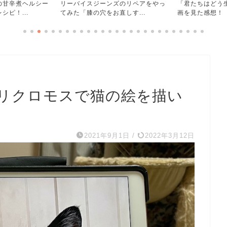
ズのリペアをやっ
「君たちはどう生きるか」ジブリ映
ワカケホンセイ
しす...
画を見た感想！【ほぼ日絵...
漫画】インコは小
リクロモスで猫の絵を描い
】
2021年9月1日
/
2022年3月12日