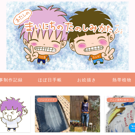
事制作記録
ほぼ日手帳
お絵描き
熱帯植物
アニメ漫画が好き！
４コマ漫画