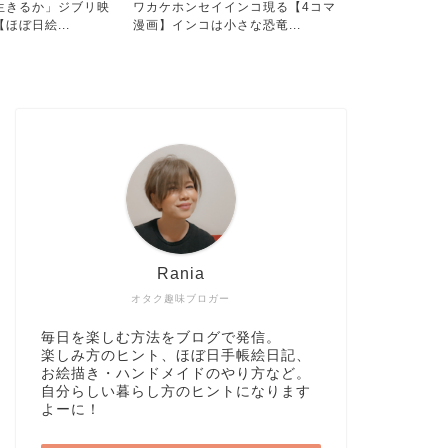
インコ現る【4コマ
呪術廻戦アニメ２期がスタート！
猫の絵が完成
さな恐竜...
「五条悟をほぼ日絵日記に描...
水彩色鉛筆で
Rania
オタク趣味ブロガー
毎日を楽しむ方法をブログで発信。
楽しみ方のヒント、ほぼ日手帳絵日記、
お絵描き・ハンドメイドのやり方など。
自分らしい暮らし方のヒントになります
よーに！