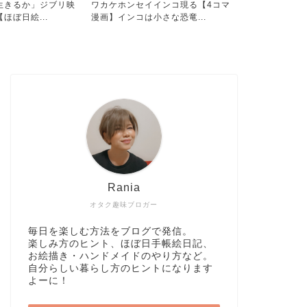
インコ現る【4コマ
呪術廻戦アニメ２期がスタート！
猫の絵が完成
さな恐竜...
「五条悟をほぼ日絵日記に描...
水彩色鉛筆で
Rania
オタク趣味ブロガー
毎日を楽しむ方法をブログで発信。
楽しみ方のヒント、ほぼ日手帳絵日記、
お絵描き・ハンドメイドのやり方など。
自分らしい暮らし方のヒントになります
よーに！