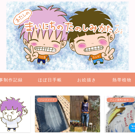
事制作記録
ほぼ日手帳
お絵描き
熱帯植物
アニメ漫画が好き！
４コマ漫画