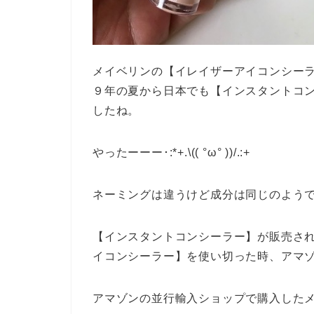
メイベリンの【イレイザーアイコンシー
９年の夏から日本でも【インスタントコ
したね。
やったーーー･:*+.\(( °ω° ))/.:+
ネーミングは違うけど成分は同じのよう
【インスタントコンシーラー】が販売さ
イコンシーラー】を使い切った時、アマ
アマゾンの並行輸入ショップで購入した