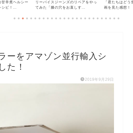
ズのリペアをやっ
「君たちはどう生きるか」ジブリ映
ワカケホンセイ
しす...
画を見た感想！【ほぼ日絵...
漫画】インコは小
ラーをアマゾン並行輸入シ
した！
2019年9月29日