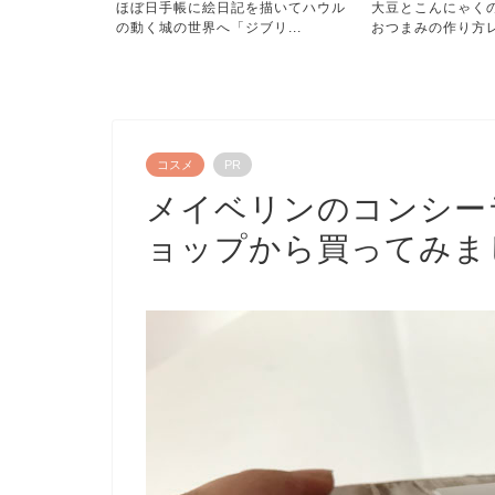
を描いてハウル
大豆とこんにゃくの甘辛煮ヘルシー
リーバイスジーン
リ...
おつまみの作り方レシピ！...
てみた「膝の穴をお直
コスメ
PR
メイベリンのコンシー
ョップから買ってみま