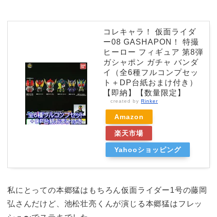
コレキャラ！ 仮面ライダ
ー08 GASHAPON！ 特撮
ヒーロー フィギュア 第8弾
ガシャポン ガチャ バンダ
イ（全6種フルコンプセッ
ト＋DP台紙おまけ付き）
【即納】【数量限定】
created by
Rinker
Amazon
楽天市場
Yahooショッピング
私にとっての本郷猛はもちろん仮面ライダー1号の藤岡
弘さんだけど、池松壮亮くんが演じる本郷猛はフレッ