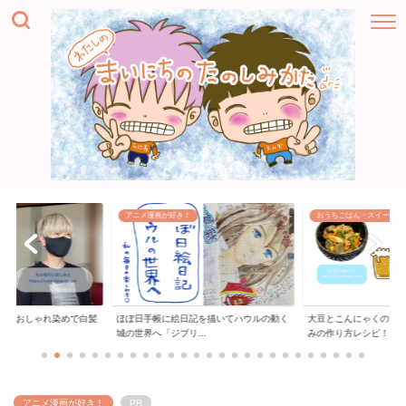
おうちごはん・スイーツ
ハンドメイド
記を描いてハウルの動く
大豆とこんにゃくの甘辛煮ヘルシーおつま
リーバイスジーンズの
..
みの作り方レシピ！...
「膝の穴をお直しす...
アニメ漫画が好き！
PR