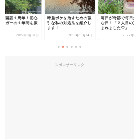
ログ開設１周年！初心
時差ボケを治すための強
毎日が奇跡で毎日が
ブロガーの１年間を振
引な私の対処法を紹介し
な日！「２人目の孫
返る
ます！
まれました♡」
2019年8月31日
2019年10月14日
2022年1
スポンサーリンク