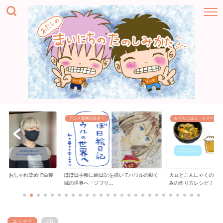
アニメ漫画が好き！
おうちごはん・スイーツ
ー「おしゃれ染めで白髪
ほぼ日手帳に絵日記を描いてハウルの動く
大豆とこんにゃくの甘
..
城の世界へ「ジブリ...
みの作り方レシピ！...
エッセイ
PR