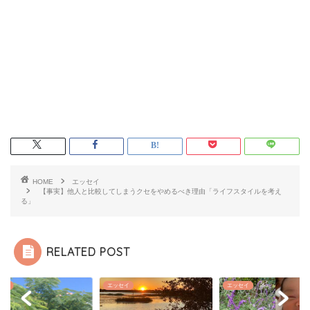
HOME
エッセイ
【事実】他人と比較してしまうクセをやめるべき理由「ライフスタイルを考え
る」
RELATED POST
セイ
エッセイ
エッセイ