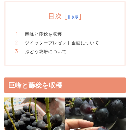
目次
[
]
非表示
巨峰と藤稔を収穫
ツイッタープレゼント企画について
ぶどう栽培について
巨峰と藤稔を収穫