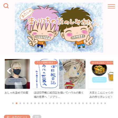
アニメ漫画が好き！
おうちごはん・スイーツ
「おしゃれ染めで白髪
ほぼ日手帳に絵日記を描いてハウルの動く
大豆とこんにゃくの甘辛
..
城の世界へ「ジブリ...
みの作り方レシピ！...
楽しみ方のヒント
PR