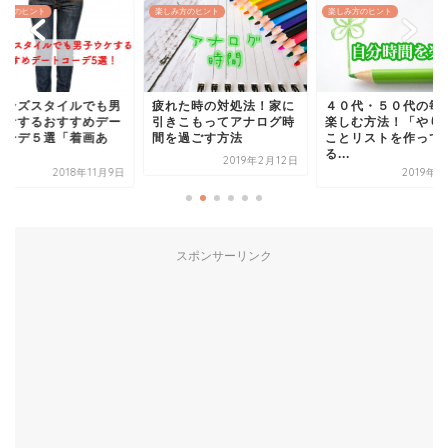
み方のヒント
楽しみ方のヒント
楽しみ方のヒント
ーンズスタイルでも男
疲れた時の対処法！家に
４０代・５０代の毎
ウケするおすすめデー
引きこもってアナログ時
楽しむ方法！「やり
コーデ５選「着画あ
間を過ごす方法
ことリストを作って
.
る...
2019年2月12日
2018年11月9日
2019年2
スポンサーリンク