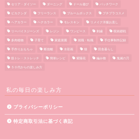
セリア・ダイソー
ダーニング
ドール遊び
パッチワーク
ビカクシダ
フリーランス
ブルームボックス
プチプラコスメ
ヘアカラー
ヘナカラー
モレスキン
リメイク洋服お直し
リーバイスジーンズ
レジン
ワンピース
刺繍
呪術廻戦
多肉植物
子育て
家庭菜園
就職・転職
手仕事制作記録
手作りおもちゃ
断捨離
水彩画
猫
田舎暮らし
筋トレ・ストレッチ
簡単レシピ
紫陽花
編み物
鬼滅の刃
５０代からの楽しみ方
私の毎日の楽しみ方
プライバシーポリシー
特定商取引法に基づく表記