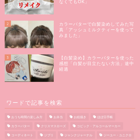
なくてもOK」
2
カラーバターで白髪染めしてみた写
真「アッシュミルクティーを使って
みました」
3
【白髪染め】カラーバターを使った
感想「白髪が目立たない方法」途中
経過
ワードで記事を検索
おうち時間の楽しみ方
お弁当
お絵描き
ほぼ日手帳
カラーバター
クリスマスローズ
コピック・アルコールマーカー
コーディネート
ジブリ
ジャンクジャーナル
ジーユー・ユニクロ