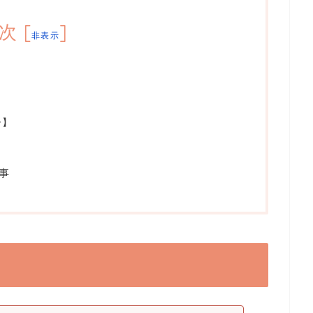
次
[
]
非表示
ー】
事