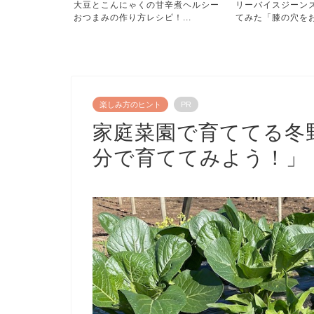
を描いてハウル
大豆とこんにゃくの甘辛煮ヘルシー
リーバイスジーン
リ...
おつまみの作り方レシピ！...
てみた「膝の穴をお直
楽しみ方のヒント
PR
家庭菜園で育ててる冬
分で育ててみよう！」