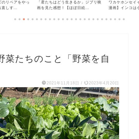
ズのリペアをやっ
「君たちはどう生きるか」ジブリ映
ワカケホンセイ
しす...
画を見た感想！【ほぼ日絵...
漫画】インコは小
野菜たちのこと「野菜を自
2021年11月18日
/
2023年4月20日