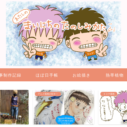
事制作記録
ほぼ日手帳
お絵描き
熱帯植物
アニメ漫画が好き！
４コマ漫画