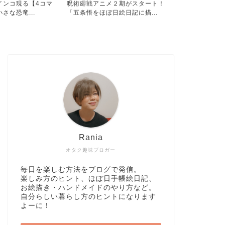
インコ現る【4コマ
呪術廻戦アニメ２期がスタート！
猫の絵が完成
さな恐竜...
「五条悟をほぼ日絵日記に描...
水彩色鉛筆で
Rania
オタク趣味ブロガー
毎日を楽しむ方法をブログで発信。
楽しみ方のヒント、ほぼ日手帳絵日記、
お絵描き・ハンドメイドのやり方など。
自分らしい暮らし方のヒントになります
よーに！