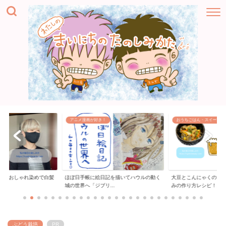
アニメ漫画が好き！
おうちごはん・スイーツ
ー「おしゃれ染めで白髪
ほぼ日手帳に絵日記を描いてハウルの動く
大豆とこんにゃくの甘
..
城の世界へ「ジブリ...
みの作り方レシピ！...
ぶどう栽培
PR