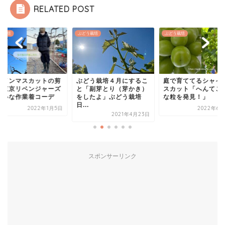
RELATED POST
う栽培
ぶどう栽培
ぶどう栽培
ャインマスカットの剪
ぶどう栽培４月にするこ
庭で育ててるシャイ
と東京リベンジャーズ
と「副芽とり（芽かき）
スカット「へんてこ
たいな作業着コーデ
をしたよ」ぶどう栽培
な粒を発見！」
日...
2022年1月5日
2022年6月
2021年4月23日
スポンサーリンク