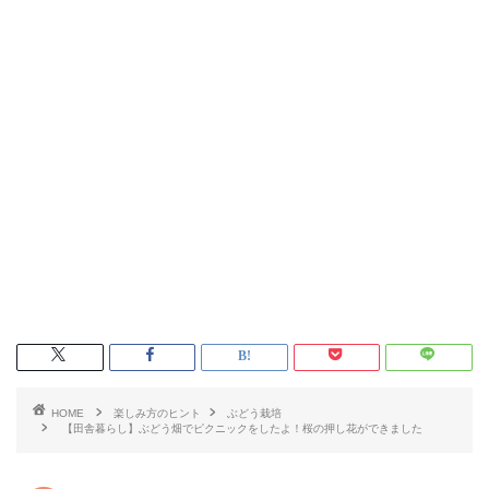
HOME
楽しみ方のヒント
ぶどう栽培
【田舎暮らし】ぶどう畑でピクニックをしたよ！桜の押し花ができました